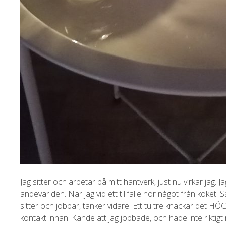
Jag sitter och arbetar på mitt hantverk, just nu virkar jag. 
andevärlden. När jag vid ett tillfälle hör något från köket. 
sitter och jobbar, tänker vidare. Ett tu tre knackar det HÖGT
kontakt innan. Kände att jag jobbade, och hade inte riktigt 