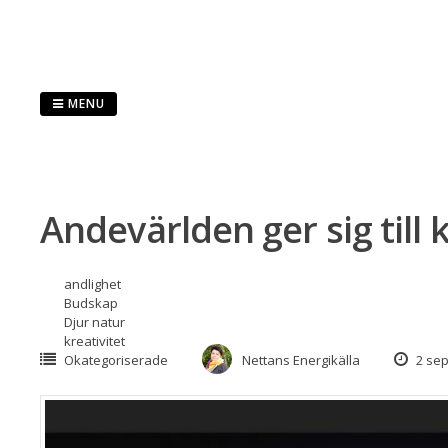
Skip
to
content
MENU
Andevärlden ger sig till
andlighet
Budskap
Djur natur
kreativitet
Okategoriserade
Nettans Energikälla
2 sep