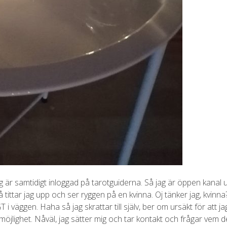
Jag är samtidigt inloggad på tarotguiderna. Så jag är öppen kanal up
Så tittar jag upp och ser ryggen på en kvinna. Oj tänker jag, kvinna
 i väggen. Haha så jag skrattar till själv, ber om ursäkt för att ja
möjlighet. Nåväl, jag sätter mig och tar kontakt och frågar vem de