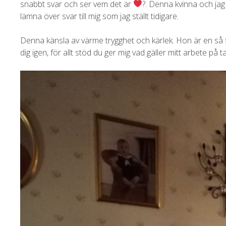
snabbt svar och ser vem det är
?. Denna kvinna och jag
lämna över svar till mig som jag ställt tidigare.
Denna känsla av värme trygghet och kärlek. Hon är en så f
dig igen, för allt stöd du ger mig vad gäller mitt arbete på t