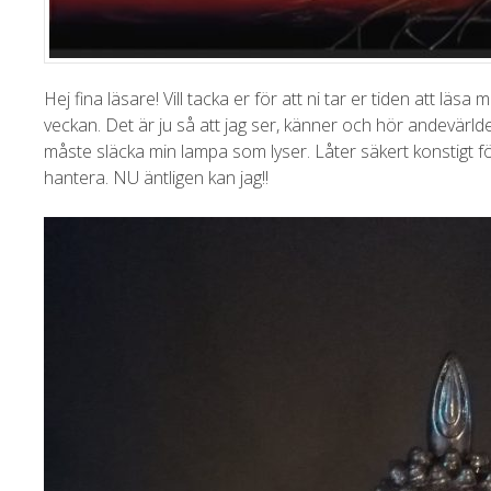
Hej fina läsare! Vill tacka er för att ni tar er tiden att lä
veckan. Det är ju så att jag ser, känner och hör andevärlde
måste släcka min lampa som lyser. Låter säkert konstigt för
hantera. NU äntligen kan jag!!