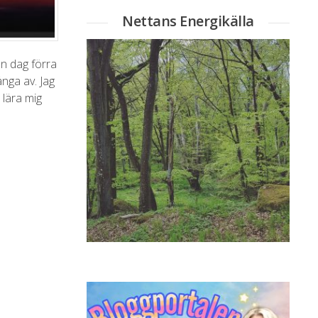
Nettans Energikälla
 en dag förra
änga av. Jag
 lära mig