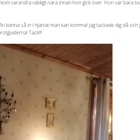
 kom varandra väldigt nära innan hon gick över. Hon var bara tv
in kvinna så in i hjärtat man kan komma! Jag tackade dig då och 
arotguiderna! Tack!!!