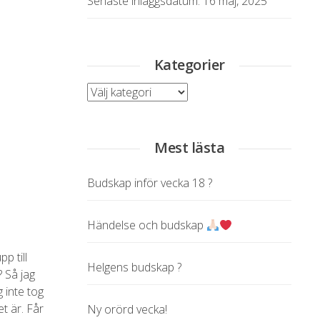
Senaste inläggsdatum:
16 maj, 2025
Kategorier
Kategorier
Mest lästa
Budskap inför vecka 18 ?
Händelse och budskap
p till
Helgens budskap ?
? Så jag
g inte tog
t är. Får
Ny orörd vecka!