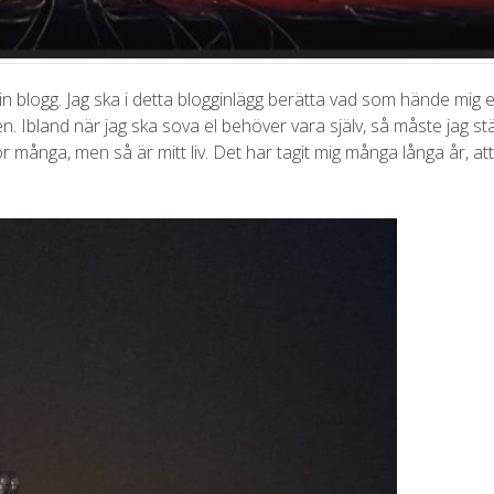
sa min blogg. Jag ska i detta blogginlägg berätta vad som hände mig
n. Ibland när jag ska sova el behöver vara själv, så måste jag st
 många, men så är mitt liv. Det har tagit mig många långa år, att